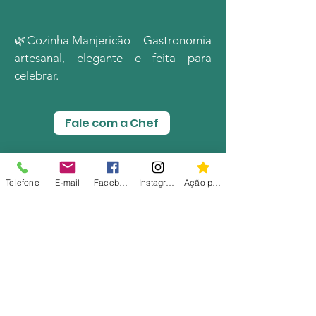
​🌿Cozinha Manjericão – Gastronomia
artesanal, elegante e feita para
celebrar.
Fale com a Chef
Telefone
E-mail
Facebook
Instagram
Ação personalizada