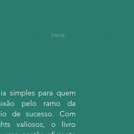
ntos
Consultoria
Livros
Contato
Blog
ia simples para quem
paixão pelo ramo da
io de sucesso. Com
ghts valiosos, o livro