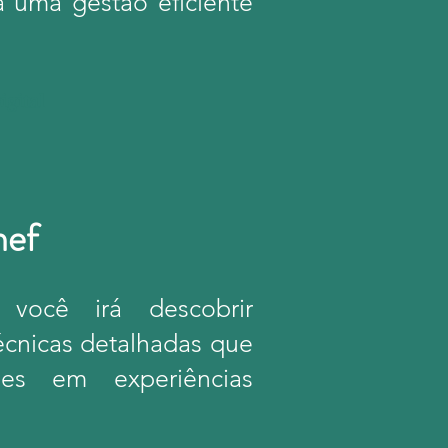
a uma gestão eficiente
igital
hef
 você irá descobrir
écnicas detalhadas que
ções em experiências