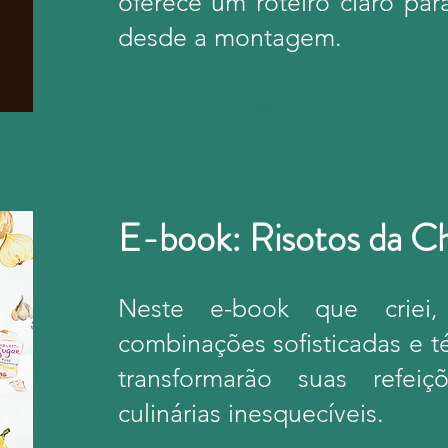
oferece um roteiro claro par
desde a montagem.
Livro Impresso
Livro D
E-book: Risotos da C
Neste e-book que criei,
combinações sofisticadas e t
transformarão suas refei
culinárias inesquecíveis.